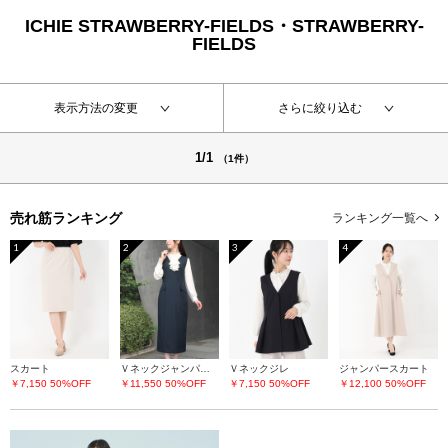
ICHIE STRAWBERRY-FIELDS・STRAWBERRY-
FIELDS
表示方法の変更
さらに絞り込む
1/1
（1件）
売れ筋ランキング
ランキング一覧へ
1
2
3
4
スカート
Ｖネックジャンパースカート
Ｖネックジレ
ジャンパースカート
￥7,150
50%OFF
￥11,550
50%OFF
￥7,150
50%OFF
￥12,100
50%OFF