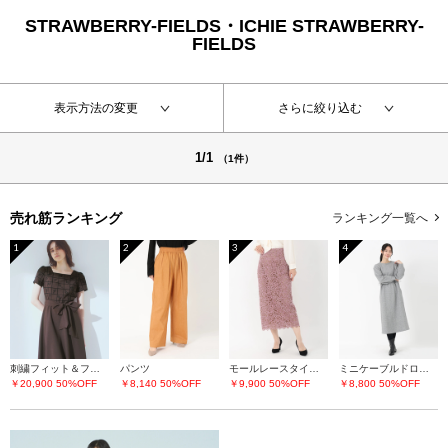
STRAWBERRY-FIELDS・ICHIE STRAWBERRY-
FIELDS
表示方法の変更
さらに絞り込む
1/1
（1件）
売れ筋ランキング
ランキング一覧へ
1
2
3
4
刺繍フィット＆フレアーワンピース
パンツ
モールレースタイトスカート
ミニケーブルドロストワンピース
￥20,900
50%OFF
￥8,140
50%OFF
￥9,900
50%OFF
￥8,800
50%OFF