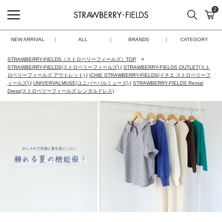
2
検索
カ
STRAWBERRY-FIELDS
NEW ARRIVAL
ALL
BRANDS
CATEGORY
STRAWBERRY-FIELDS（ストロベリーフィールズ）TOP
STRAWBERRY-FIELDS(ストロベリーフィールズ)
|
STRAWBERRY-FIELDS OUTLET(スト
ロベリーフィールズ アウトレット)
|
ICHIE STRAWBERRY-FIELDS(イチエ ストロベリーフ
ィールズ)
|
UNIVERVALMUSE(ユニバーバルミューズ)
|
STRAWBERRY-FIELDS Rental
Dress(ストロベリーフィールズ レンタルドレス)