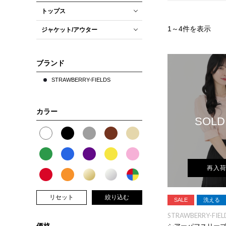
トップス
1
～
4
件を表示
ジャケット/アウター
ブランド
STRAWBERRY-FIELDS
カラー
SOLD
再入
リセット
絞り込む
SALE
洗える
STRAWBERRY-FIEL