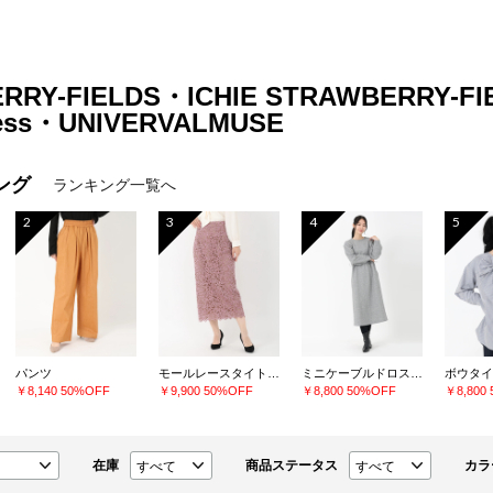
RRY-FIELDS・ICHIE STRAWBERRY-F
ress・UNIVERVALMUSE
ング
ランキング一覧へ
2
3
4
5
パンツ
モールレースタイトスカート
ミニケーブルドロストワンピース
ボウタイ
￥8,140
50%OFF
￥9,900
50%OFF
￥8,800
50%OFF
￥8,800
在庫
商品ステータス
カラ