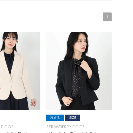
1
洗える
SIZE
FIELDS
STRAWBERRY-FIELDS