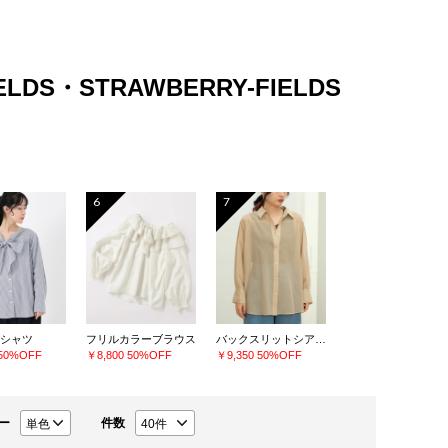
IELDS・STRAWBERRY-FIELDS
6
7
シャツ
フリルカラーブラウス
バックスリットシアーシャツ
50%OFF
￥8,800
50%OFF
￥9,350
50%OFF
ー
件数