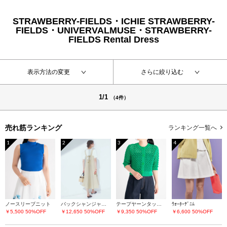
STRAWBERRY-FIELDS・ICHIE STRAWBERRY-
FIELDS・UNIVERVALMUSE・STRAWBERRY-
FIELDS Rental Dress
表示方法の変更
さらに絞り込む
1/1
（4件）
売れ筋ランキング
ランキング一覧へ
1
2
3
4
ノースリーブニット
バックシャンジャンパースカート
テープヤーンタック柄カーディガン
ｳｫｰﾀｰﾃﾞﾆﾑ
￥5,500
50%OFF
￥12,650
50%OFF
￥9,350
50%OFF
￥6,600
50%OFF