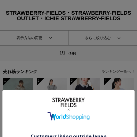
STRAWBERRY-FIELDS・STRAWBERRY-FIELDS
OUTLET・ICHIE STRAWBERRY-FIELDS
表示方法の変更
さらに絞り込む
1/1
（1件）
売れ筋ランキング
ランキング一覧へ
1
2
3
4
フェイクファー衿ダウンコート
ミニケーブルドロストワンピース
レース襟付きペプラムプルオーバー
袖レースＶネックニット
￥39,600
￥8,800
50%OFF
￥8,800
50%OFF
￥9,350
50%OFF