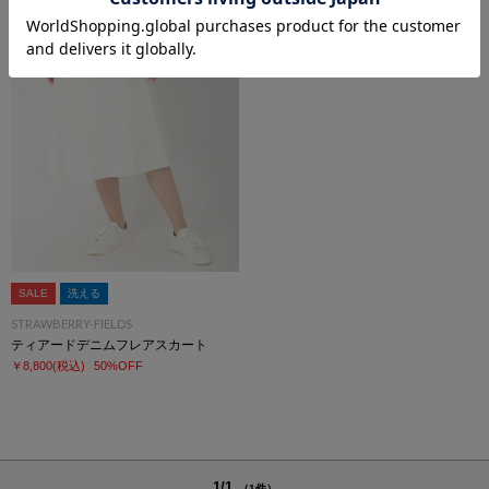
SALE
洗える
STRAWBERRY-FIELDS
ティアードデニムフレアスカート
￥8,800
(税込)
50%OFF
1/1
（1件）