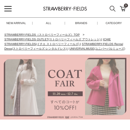
9
検索
カ
STRAWBERRY-FIELDS
NEW ARRIVAL
ALL
BRANDS
CATEGORY
STRAWBERRY-FIELDS（ストロベリーフィールズ）TOP
STRAWBERRY-FIELDS OUTLET(ストロベリーフィールズ アウトレット)
|
ICHIE
STRAWBERRY-FIELDS(イチエ ストロベリーフィールズ)
|
STRAWBERRY-FIELDS Rental
Dress(ストロベリーフィールズ レンタルドレス)
|
UNIVERVALMUSE(ユニバーバルミューズ)