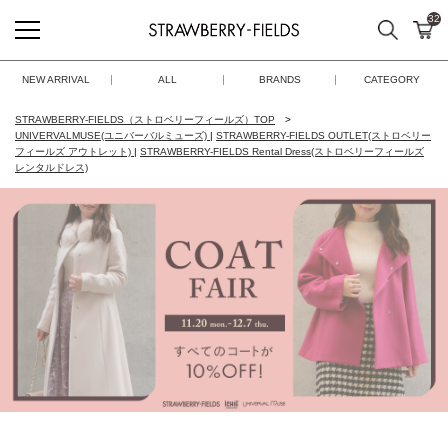
32
検索
カ
STRAWBERRY-FIELDS
NEW ARRIVAL
ALL
BRANDS
CATEGORY
STRAWBERRY-FIELDS（ストロベリーフィールズ）TOP
UNIVERVALMUSE(ユニバーバルミューズ)
|
STRAWBERRY-FIELDS OUTLET(ストロベリー
フィールズ アウトレット)
|
STRAWBERRY-FIELDS Rental Dress(ストロベリーフィールズ
レンタルドレス)