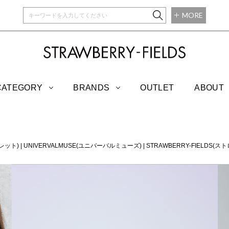
MORE
STRAWBERRY-
CATEGORY
BRANDS
OUTLET
ABOUT
トレット)
|
UNIVERVALMUSE(ユニバーバルミューズ)
|
STRAWBERRY-FIELDS(