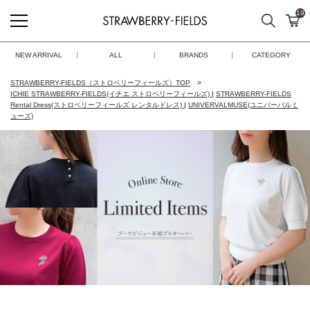
19
検索
カ
STRAWBERRY-FIELDS
NEW ARRIVAL
ALL
BRANDS
CATEGORY
STRAWBERRY-FIELDS（ストロベリーフィールズ）TOP
ICHIE STRAWBERRY-FIELDS(イチエ ストロベリーフィールズ)
|
STRAWBERRY-FIELDS
Rental Dress(ストロベリーフィールズ レンタルドレス)
|
UNIVERVALMUSE(ユニバーバルミ
ューズ)