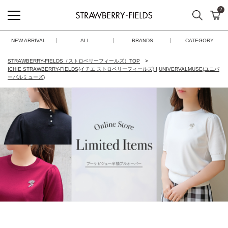
2
検索
カ
STRAWBERRY-FIELDS
NEW ARRIVAL
ALL
BRANDS
CATEGORY
STRAWBERRY-FIELDS（ストロベリーフィールズ）TOP
ICHIE STRAWBERRY-FIELDS(イチエ ストロベリーフィールズ)
|
UNIVERVALMUSE(ユニバ
ーバルミューズ)