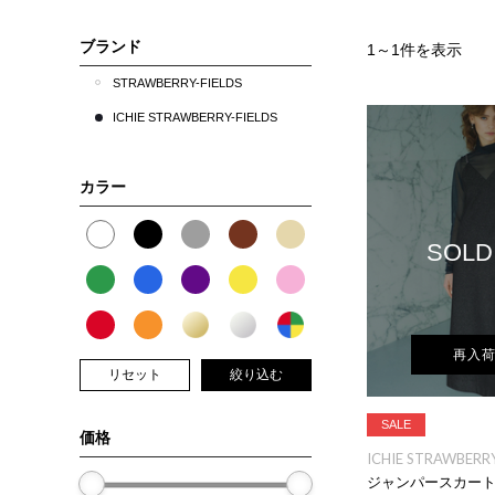
ブランド
1
～
1
件を表示
STRAWBERRY-FIELDS
ICHIE STRAWBERRY-FIELDS
カラー
SOLD
再入
リセット
絞り込む
SALE
価格
ICHIE STRAWBERRY
ジャンパースカー