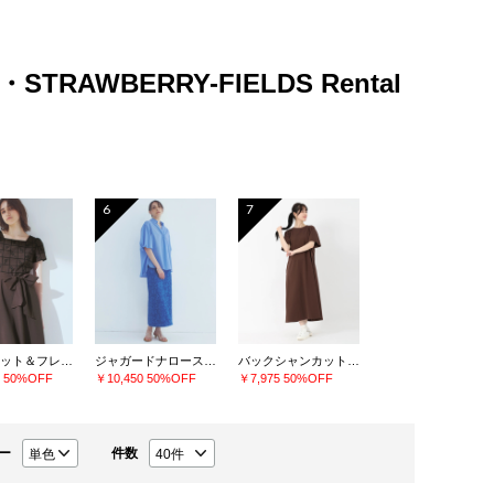
・STRAWBERRY-FIELDS Rental
6
7
刺繍フィット＆フレアーワンピース
ジャガードナロースカート
バックシャンカットソーワンピース
0
50%OFF
￥10,450
50%OFF
￥7,975
50%OFF
ー
件数