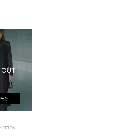
 OUT
荷受付
-FIELDS
ト