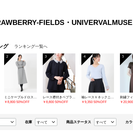
TRAWBERRY-FIELDS・UNIVERVALMUSE
ング
ランキング一覧へ
2
3
4
5
ミニケーブルドロストワンピース
レース襟付きペプラムプルオーバー
袖レースＶネックニット
￥8,800
50%OFF
￥8,800
50%OFF
￥9,350
50%OFF
￥20,90
在庫
商品ステータス
カラ