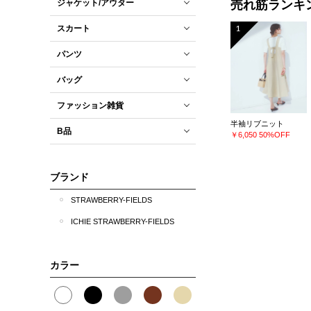
ジャケット/アウター
売れ筋ランキ
1
スカート
パンツ
バッグ
ファッション雑貨
半袖リブニット
B品
￥6,050
50%OFF
ブランド
STRAWBERRY-FIELDS
ICHIE STRAWBERRY-FIELDS
カラー