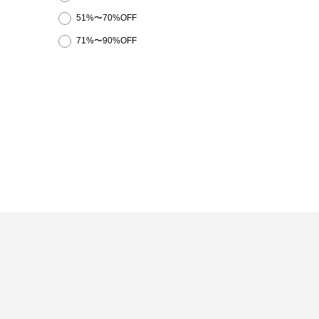
51%〜70%OFF
71%〜90%OFF