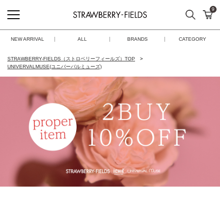
9
検索
カ
STRAWBERRY-FIELDS
NEW ARRIVAL
ALL
BRANDS
CATEGORY
STRAWBERRY-FIELDS（ストロベリーフィールズ）TOP
UNIVERVALMUSE(ユニバーバルミューズ)