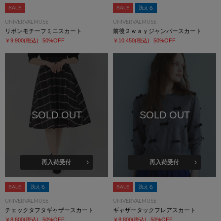
SALE
SALE
洗える
UNIVERVALMUSE
UNIVERVALMUSE
リボンモチーフミニスカート
前後２ｗａｙジャンパースカート
￥9,900
(税込)
50%OFF
￥10,450
(税込)
50%OFF
SOLD OUT
SOLD OUT
再入荷受付
再入荷受付
SALE
洗える
SALE
洗える
UNIVERVALMUSE
UNIVERVALMUSE
チェックタフタギャザースカート
ギャザータックフレアスカート
￥8,800
(税込)
50%OFF
￥8,800
(税込)
50%OFF