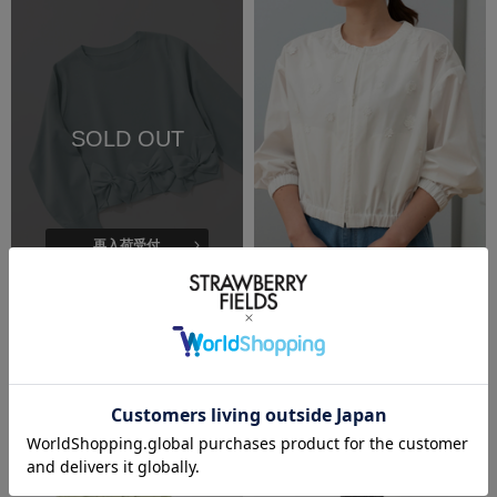
SOLD OUT
再入荷受付
SALE
洗える
SALE
洗える
UNIVERVALMUSE
UNIVERVALMUSE
ランダムリボンヘムニット
フラワーレース付きライトブルゾン
￥8,800
(税込)
50%OFF
￥9,350
(税込)
50%OFF