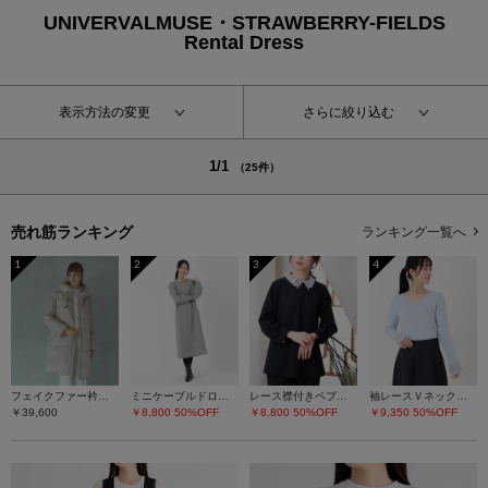
UNIVERVALMUSE・STRAWBERRY-FIELDS
Rental Dress
表示方法の変更
さらに絞り込む
1/1
（25件）
売れ筋ランキング
ランキング一覧へ
1
2
3
4
フェイクファー衿ダウンコート
ミニケーブルドロストワンピース
レース襟付きペプラムプルオーバー
袖レースＶネックニット
￥39,600
￥8,800
50%OFF
￥8,800
50%OFF
￥9,350
50%OFF