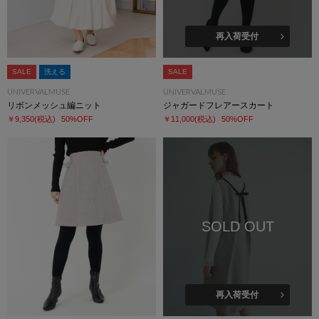
再入荷受付
SALE
洗える
SALE
UNIVERVALMUSE
UNIVERVALMUSE
リボンメッシュ編ニット
ジャガードフレアースカート
￥9,350
(税込)
50%OFF
￥11,000
(税込)
50%OFF
SOLD OUT
再入荷受付