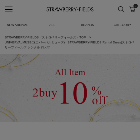
9
検索
カ
STRAWBERRY-FIELDS
NEW ARRIVAL
ALL
BRANDS
CATEGORY
STRAWBERRY-FIELDS（ストロベリーフィールズ）TOP
UNIVERVALMUSE(ユニバーバルミューズ)
|
STRAWBERRY-FIELDS Rental Dress(ストロベ
リーフィールズ レンタルドレス)