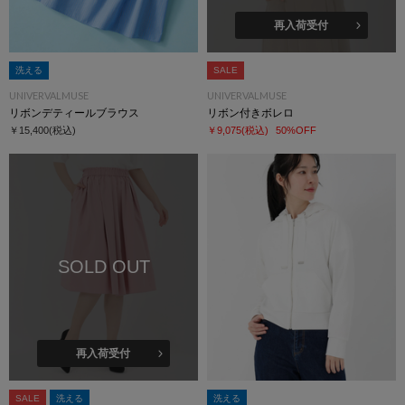
再入荷受付
洗える
SALE
UNIVERVALMUSE
UNIVERVALMUSE
リボンデティールブラウス
リボン付きボレロ
￥15,400
(税込)
￥9,075
(税込)
50%OFF
SOLD OUT
再入荷受付
SALE
洗える
洗える