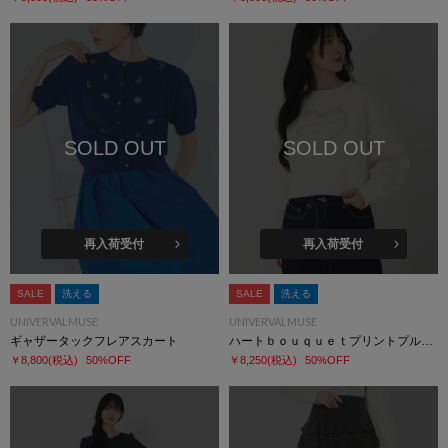
SOLD OUT
SOLD OUT
再入荷受付
再入荷受付
SALE
洗える
SALE
洗える
UNIVERVALMUSE
UNIVERVALMUSE
ギャザータックフレアスカート
ハートｂｏｕｑｕｅｔプリントプルオーバー
￥8,800
(税込)
50%OFF
￥8,250
(税込)
50%OFF