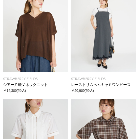
STRAWBERRY-FIELDS
STRAWBERRY-FIELDS
シアー片畦Ｖネックニット
レーストリムヘムキャミワンピース
￥14,300
(税込)
￥20,900
(税込)