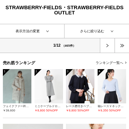
STRAWBERRY-FIELDS・STRAWBERRY-FIELDS
OUTLET
表示方法の変更
さらに絞り込む
次へ
1/12
（465件）
売れ筋ランキング
ランキング一覧へ
1
2
3
4
フェイクファー衿ダウンコート
ミニケーブルドロストワンピース
レース襟付きペプラムプルオーバー
袖レースＶネックニット
￥39,600
￥8,800
50%OFF
￥8,800
50%OFF
￥9,350
50%OFF