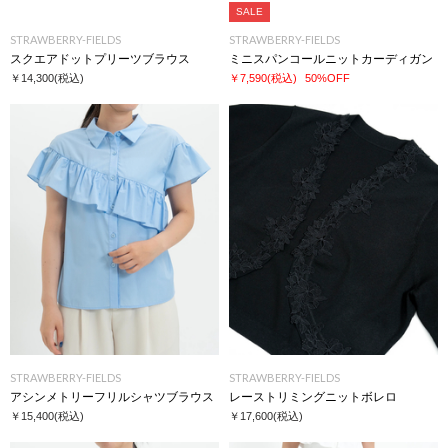
SALE
STRAWBERRY-FIELDS
STRAWBERRY-FIELDS
スクエアドットプリーツブラウス
ミニスパンコールニットカーディガン
￥14,300
(税込)
￥7,590
(税込)
50%OFF
STRAWBERRY-FIELDS
STRAWBERRY-FIELDS
アシンメトリーフリルシャツブラウス
レーストリミングニットボレロ
￥15,400
(税込)
￥17,600
(税込)