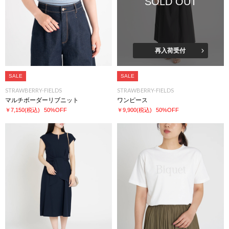
SOLD OUT
再入荷受付
SALE
SALE
STRAWBERRY-FIELDS
STRAWBERRY-FIELDS
マルチボーダーリブニット
ワンピース
￥7,150
(税込)
50%OFF
￥9,900
(税込)
50%OFF