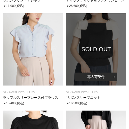
リボンプリントＴシャツ
Ｖネックフィット＆フレアワンピース
￥11,000
(税込)
￥28,600
(税込)
SOLD OUT
再入荷受付
STRAWBERRY-FIELDS
STRAWBERRY-FIELDS
ラッフルスリーブレース付ブラウス
リボンスリーブニット
￥15,400
(税込)
￥16,500
(税込)