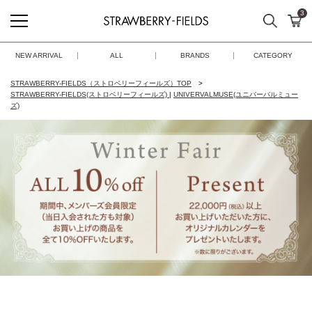
3
検索
カ
STRAWBERRY-FIELDS
NEW ARRIVAL
ALL
BRANDS
CATEGORY
STRAWBERRY-FIELDS（ストロベリーフィールズ）TOP
STRAWBERRY-FIELDS(ストロベリーフィールズ)
|
UNIVERVALMUSE(ユニバーバルミュー
ズ)