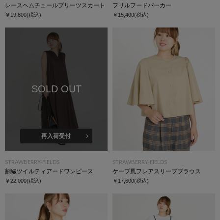
レースヘムチュールプリーツスカート
フリルフードパーカー
￥19,800
(税込)
￥15,400
(税込)
SOLD OUT
再入荷受付
STRAWBERRY-FIELDS
STRAWBERRY-FIELDS
割繊ツイルティアードワンピース
ケープ風フレアスリーブブラウス
￥22,000
(税込)
￥17,600
(税込)