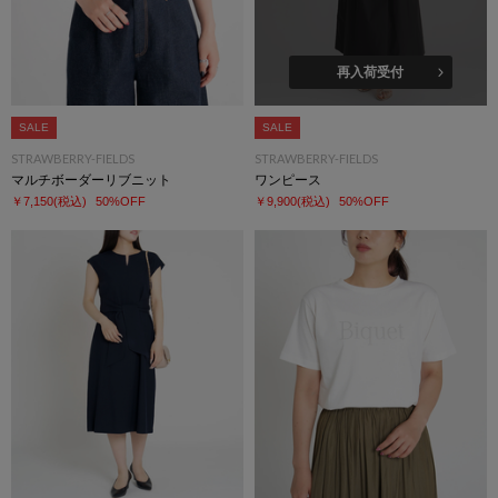
再入荷受付
SALE
SALE
STRAWBERRY-FIELDS
STRAWBERRY-FIELDS
マルチボーダーリブニット
ワンピース
￥7,150
(税込)
50%OFF
￥9,900
(税込)
50%OFF