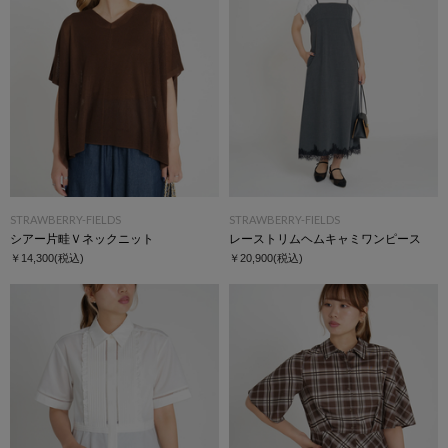
STRAWBERRY-FIELDS
STRAWBERRY-FIELDS
シアー片畦Ｖネックニット
レーストリムヘムキャミワンピース
￥14,300
(税込)
￥20,900
(税込)