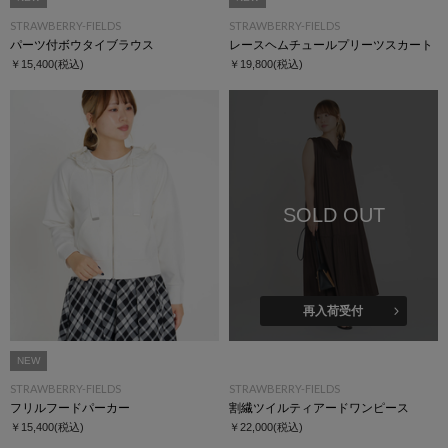
STRAWBERRY-FIELDS
STRAWBERRY-FIELDS
パーツ付ボウタイブラウス
レースヘムチュールプリーツスカート
￥15,400
(税込)
￥19,800
(税込)
SOLD OUT
再入荷受付
NEW
STRAWBERRY-FIELDS
STRAWBERRY-FIELDS
フリルフードパーカー
割繊ツイルティアードワンピース
￥15,400
(税込)
￥22,000
(税込)