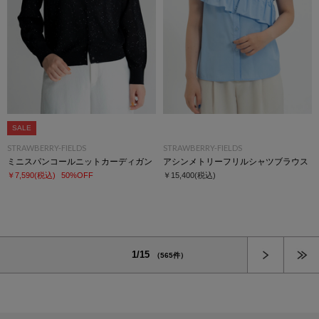
SALE
STRAWBERRY-FIELDS
STRAWBERRY-FIELDS
ミニスパンコールニットカーディガン
アシンメトリーフリルシャツブラウス
￥7,590
(税込)
50%OFF
￥15,400
(税込)
次へ
1/15
（565件）