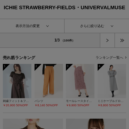
ICHIE STRAWBERRY-FIELDS・UNIVERVALMUSE
表示方法の変更
さらに絞り込む
次へ
1/3
（100件）
売れ筋ランキング
ランキング一覧へ
1
2
3
4
刺繍フィット＆フレアーワンピース
パンツ
モールレースタイトスカート
ミニケーブルドロストワンピース
￥20,900
50%OFF
￥8,140
50%OFF
￥9,900
50%OFF
￥8,800
50%OFF