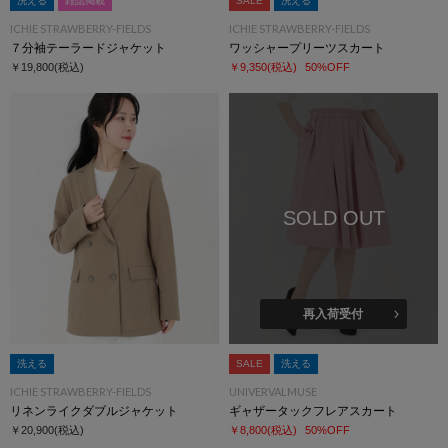
洗える
雑誌掲載
SALE
洗える
ICHIE STRAWBERRY-FIELDS
ICHIE STRAWBERRY-FIELDS
７分袖テーラードジャケット
ワッシャープリーツスカート
￥19,800
(税込)
￥9,350
(税込)
50%OFF
SOLD OUT
再入荷受付
洗える
SALE
洗える
ICHIE STRAWBERRY-FIELDS
UNIVERVALMUSE
リネンライクダブルジャケット
ギャザータックフレアスカート
￥20,900
(税込)
￥8,800
(税込)
50%OFF