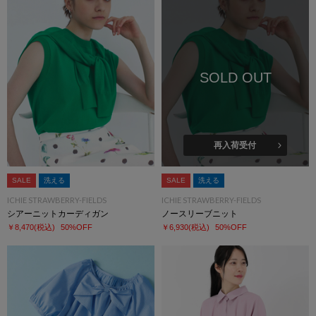
SOLD OUT
再入荷受付
SALE
洗える
SALE
洗える
ICHIE STRAWBERRY-FIELDS
ICHIE STRAWBERRY-FIELDS
シアーニットカーディガン
ノースリーブニット
￥8,470
(税込)
50%OFF
￥6,930
(税込)
50%OFF