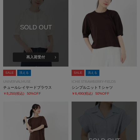
SOLD OUT
再入荷受付
SALE
洗える
SALE
洗える
UNIVERVALMUSE
ICHIE STRAWBERRY-FIELDS
チュールレイヤードブラウス
シンプルニットＴシャツ
￥8,250
(税込)
50%OFF
￥6,490
(税込)
50%OFF