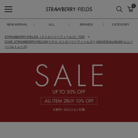
0
検索
カ
STRAWBERRY-FIELDS
NEW ARRIVAL
ALL
BRANDS
CATEGORY
STRAWBERRY-FIELDS（ストロベリーフィールズ）TOP
ICHIE STRAWBERRY-FIELDS(イチエ ストロベリーフィールズ)
|
UNIVERVALMUSE(ユニバ
ーバルミューズ)