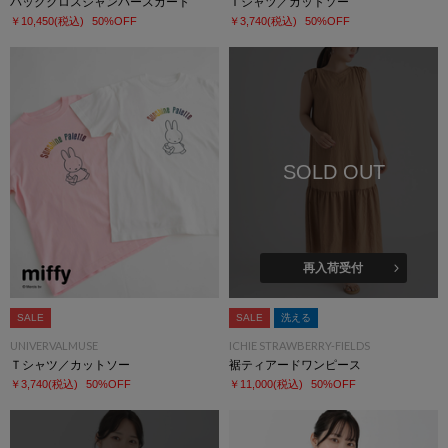
バッククロスジャンパースカート
Ｔシャツ／カットソー
￥10,450
(税込)
50%OFF
￥3,740
(税込)
50%OFF
SOLD OUT
再入荷受付
SALE
SALE
洗える
UNIVERVALMUSE
ICHIE STRAWBERRY-FIELDS
Ｔシャツ／カットソー
裾ティアードワンピース
￥3,740
(税込)
50%OFF
￥11,000
(税込)
50%OFF