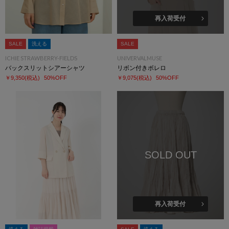
再入荷受付
SALE
洗える
SALE
ICHIE STRAWBERRY-FIELDS
UNIVERVALMUSE
バックスリットシアーシャツ
リボン付きボレロ
￥9,350
(税込)
50%OFF
￥9,075
(税込)
50%OFF
SOLD OUT
再入荷受付