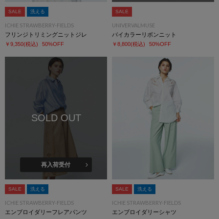
SALE
洗える
SALE
ICHIE STRAWBERRY-FIELDS
UNIVERVALMUSE
フリンジトリミングニットジレ
バイカラーリボンニット
￥9,350
(税込)
50%OFF
￥8,800
(税込)
50%OFF
SOLD OUT
再入荷受付
SALE
洗える
SALE
洗える
ICHIE STRAWBERRY-FIELDS
ICHIE STRAWBERRY-FIELDS
エンブロイダリーフレアパンツ
エンブロイダリーシャツ