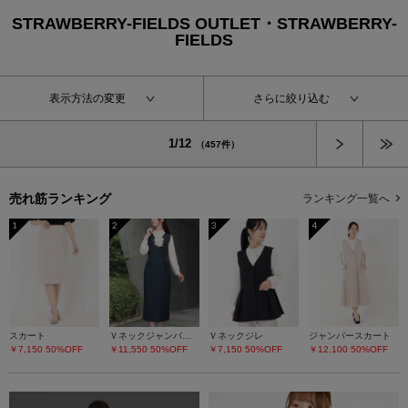
STRAWBERRY-FIELDS OUTLET・STRAWBERRY-
FIELDS
表示方法の変更
さらに絞り込む
次へ
1/12
（457件）
売れ筋ランキング
ランキング一覧へ
1
2
3
4
スカート
Ｖネックジャンパースカート
Ｖネックジレ
ジャンパースカート
￥7,150
50%OFF
￥11,550
50%OFF
￥7,150
50%OFF
￥12,100
50%OFF