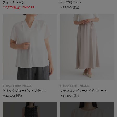
フォトＴシャツ
ケープ衿ニット
￥5,775
(税込)
50%OFF
￥15,400
(税込)
STRAWBERRY-FIELDS
STRAWBERRY-FIELDS
Ｖネックジョーゼットブラウス
サテンロングマーメイドスカート
￥12,100
(税込)
￥17,600
(税込)