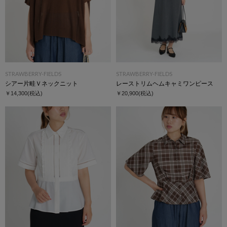
STRAWBERRY-FIELDS
STRAWBERRY-FIELDS
シアー片畦Ｖネックニット
レーストリムヘムキャミワンピース
￥14,300
(税込)
￥20,900
(税込)