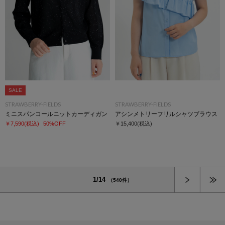
SALE
STRAWBERRY-FIELDS
STRAWBERRY-FIELDS
ミニスパンコールニットカーディガン
アシンメトリーフリルシャツブラウス
￥7,590
(税込)
50%OFF
￥15,400
(税込)
次へ
1/14
（540件）