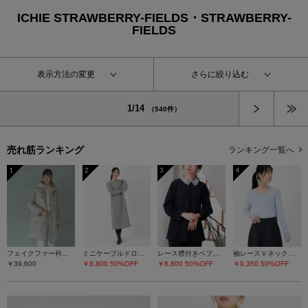
ICHIE STRAWBERRY-FIELDS・STRAWBERRY-
FIELDS
表示方法の変更
さらに絞り込む
次へ
1/14
（540件）
売れ筋ランキング
ランキング一覧へ
1
2
3
4
フェイクファー衿ダウンコート
ミニケーブルドロストワンピース
レース襟付きペプラムプルオーバー
袖レースＶネックニット
￥39,600
￥8,800
50%OFF
￥8,800
50%OFF
￥9,350
50%OFF