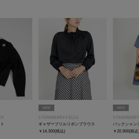
NEW
NEW
DS
STRAWBERRY-FIELDS
STRAWBERRY-
ット
ギャザーフリルリボンブラウス
バックシャン
￥14,300
(税込)
￥20,900
(税込