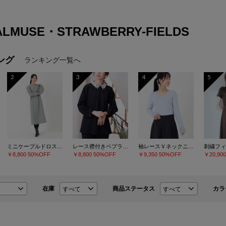
ALMUSE・STRAWBERRY-FIELDS
ング
ランキング一覧へ
2
3
4
5
ミニケーブルドロストワンピース
レース襟付きペプラムプルオーバー
袖レースＶネックニット
￥8,800
50%OFF
￥8,800
50%OFF
￥9,350
50%OFF
￥20,90
在庫
商品ステータス
カラ