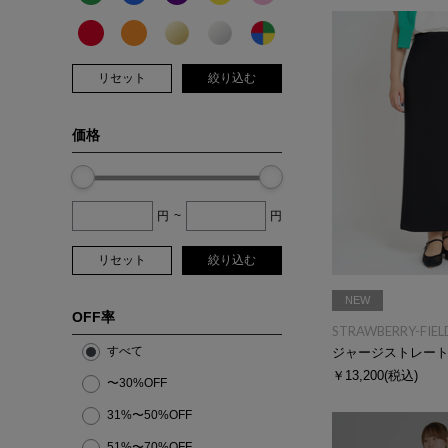
リセット
絞り込む
価格
円
~
円
リセット
絞り込む
NEW
OFF率
STRAWBERRY-FIEL
すべて
ジャージストレー
￥13,200
(税込)
〜30%OFF
31%〜50%OFF
51%〜70%OFF