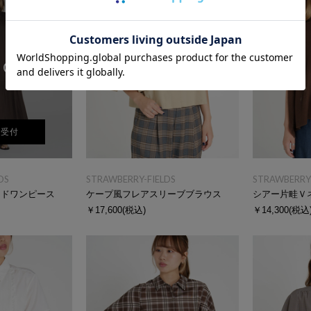
 OUT
荷受付
DS
STRAWBERRY-FIELDS
STRAWBERRY-
ードワンピース
ケープ風フレアスリーブブラウス
シアー片畦Ｖ
￥17,600
(税込)
￥14,300
(税込