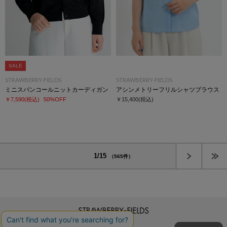
SALE
STRAWBERRY-FIELDS
STRAWBERRY-FIELDS
ミニスパンコールニットカーディガン
アシンメトリーフリルシャツブラウス
￥7,590
(税込)
50%OFF
￥15,400
(税込)
次へ
1/15
（565件）
STRAWBERRY-FIELDS