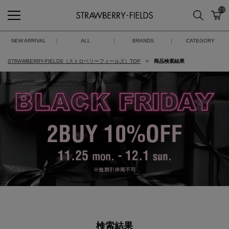
23
検索
カ
STRAWBERRY-FIELDS
NEW ARRIVAL
ALL
BRANDS
CATEGORY
STRAWBERRY-FIELDS（ストロベリーフィールズ）TOP
商品検索結果
検索結果