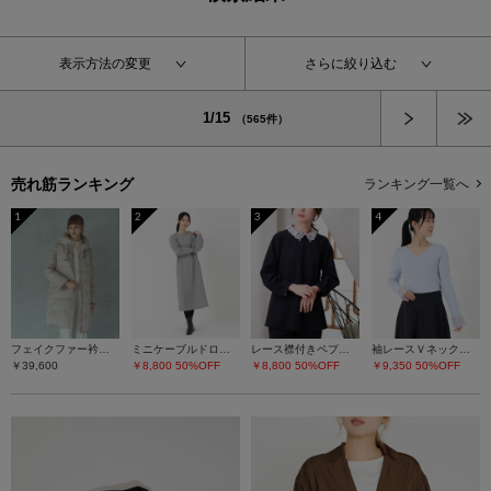
表示方法の変更
さらに絞り込む
次へ
1/15
（565件）
売れ筋ランキング
ランキング一覧へ
1
2
3
4
フェイクファー衿ダウンコート
ミニケーブルドロストワンピース
レース襟付きペプラムプルオーバー
袖レースＶネックニット
￥39,600
￥8,800
50%OFF
￥8,800
50%OFF
￥9,350
50%OFF