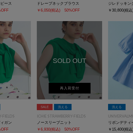
ンピース
ドレープネックブラウス
ジレドッキン
%OFF
￥6,050
(税込)
50%OFF
￥30,800
(税込
SOLD OUT
再入荷受付
SALE
洗える
洗える
-FIELDS
ICHIE STRAWBERRY-FIELDS
UNIVERVALM
ディガン
ノースリーブニット
リボンデティ
%OFF
￥6,930
(税込)
50%OFF
￥15,400
(税込