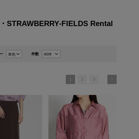
・STRAWBERRY-FIELDS Rental
ー
件数
1
2
3
…