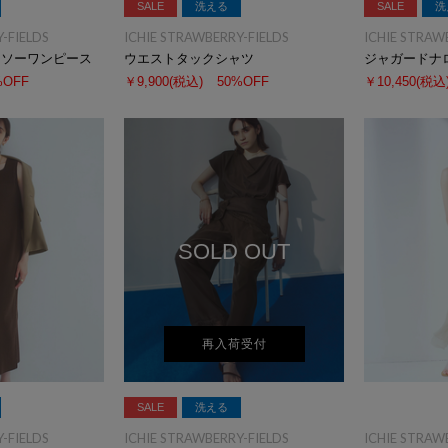
SALE
洗える
SALE
洗
-FIELDS
ICHIE STRAWBERRY-FIELDS
ICHIE STRAW
トソーワンピース
ウエストタックシャツ
ジャガードナ
%OFF
￥9,900
(税込)
50%OFF
￥10,450
(税込
SOLD OUT
再入荷受付
SALE
洗える
-FIELDS
ICHIE STRAWBERRY-FIELDS
ICHIE STRAW