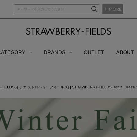
MORE
STRAWBERRY-
CATEGORY
BRANDS
OUTLET
ABOUT
RRY-FIELDS(イチエ ストロベリーフィールズ)
|
STRAWBERRY-FIELDS Rental 