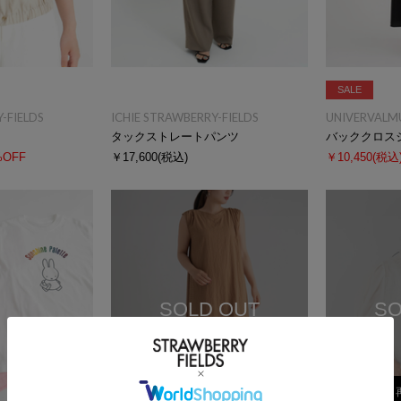
SALE
-FIELDS
ICHIE STRAWBERRY-FIELDS
UNIVERVALM
タックストレートパンツ
バッククロス
%OFF
￥17,600
(税込)
￥10,450
(税込
SOLD OUT
SO
再入荷受付