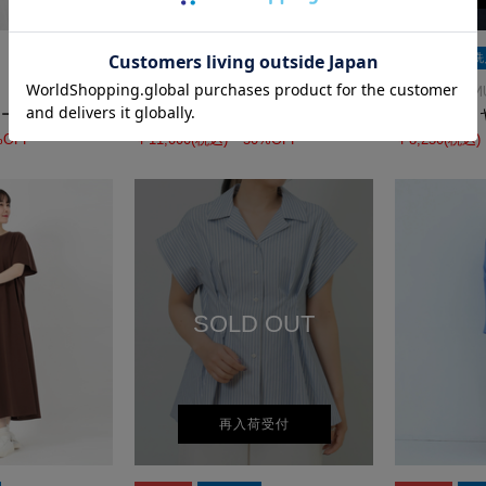
SALE
洗える
SALE
洗
ICHIE STRAWBERRY-FIELDS
UNIVERVALM
ソー
裾ティアードワンピース
チュールレイ
%OFF
￥11,000
(税込)
50%OFF
￥8,250
(税込)
SOLD OUT
再入荷受付