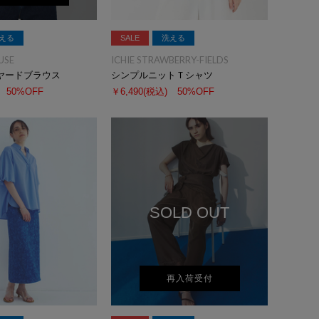
える
SALE
洗える
USE
ICHIE STRAWBERRY-FIELDS
ヤードブラウス
シンプルニットＴシャツ
50%OFF
￥6,490
(税込)
50%OFF
SOLD OUT
再入荷受付