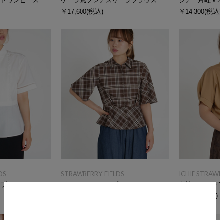
ードワンピース
ケープ風フレアスリーブブラウス
シアー片畦Ｖ
￥17,600
(税込)
￥14,300
(税込
DS
STRAWBERRY-FIELDS
ICHIE STRAW
ムブラウス
ボイルチェックペプラムシャツ
半袖ドルマン
￥17,600
(税込)
￥9,900
(税込)