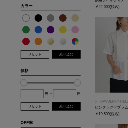
割繊ツイルティア
カラー
￥22,000
(税込)
リセット
絞り込む
価格
円
~
円
STRAWBERRY-FIEL
リセット
絞り込む
ピンタックペプラ
￥19,800
(税込)
OFF率