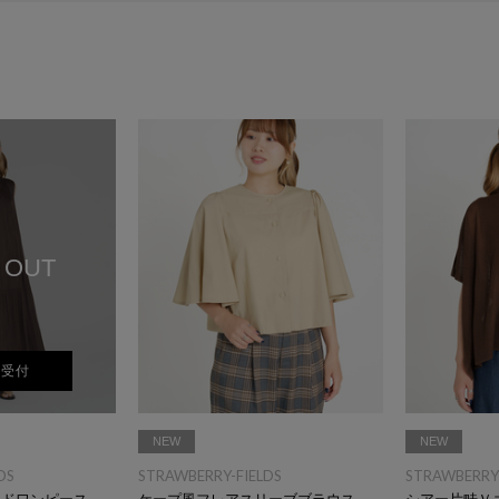
 OUT
荷受付
NEW
NEW
DS
STRAWBERRY-FIELDS
STRAWBERRY-