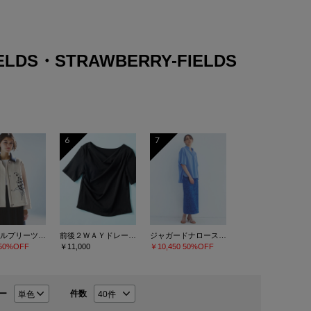
IELDS・STRAWBERRY-FIELDS
6
7
クリスタルプリーツチュールスカート
前後２ＷＡＹドレープネックカットソー
ジャガードナロースカート
50%OFF
￥11,000
￥10,450
50%OFF
ー
件数