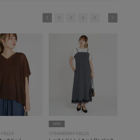
1
2
3
4
5
…
NEW
FIELDS
STRAWBERRY-FIELDS