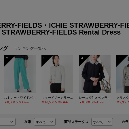
RRY-FIELDS・ICHIE STRAWBERRY-F
TRAWBERRY-FIELDS Rental Dress
ング
ランキング一覧へ
2
3
4
5
ストレートワイドパンツ
ツイードノーカラージャケット
レース襟付きペプラムプルオーバー
￥8,800
50%OFF
￥16,500
50%OFF
￥8,800
50%OFF
￥9,350
在庫
商品ステータス
カラ