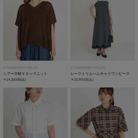
STRAWBERRY-FIELDS
STRAWBERRY-FIELDS
シアー片畦Ｖネックニット
レーストリムヘムキャミワンピース
￥14,300
(税込)
￥20,900
(税込)