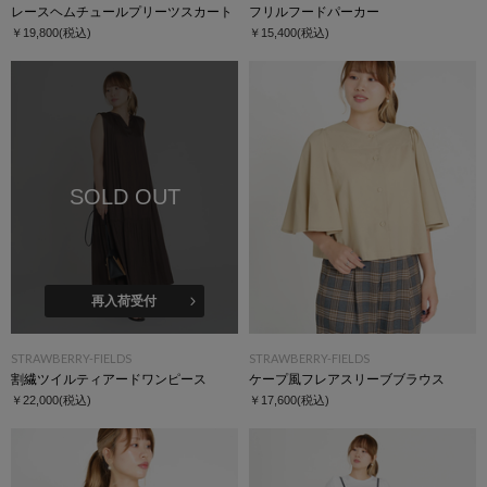
レースヘムチュールプリーツスカート
フリルフードパーカー
￥19,800
(税込)
￥15,400
(税込)
SOLD OUT
再入荷受付
STRAWBERRY-FIELDS
STRAWBERRY-FIELDS
割繊ツイルティアードワンピース
ケープ風フレアスリーブブラウス
￥22,000
(税込)
￥17,600
(税込)