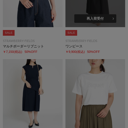
再入荷受付
SALE
SALE
STRAWBERRY-FIELDS
STRAWBERRY-FIELDS
マルチボーダーリブニット
ワンピース
￥7,150
(税込)
50%OFF
￥9,900
(税込)
50%OFF