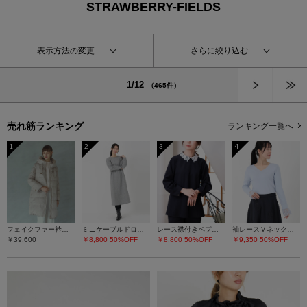
STRAWBERRY-FIELDS
表示方法の変更
さらに絞り込む
次へ
1/12
（465件）
売れ筋ランキング
ランキング一覧へ
1
2
3
4
フェイクファー衿ダウンコート
ミニケーブルドロストワンピース
レース襟付きペプラムプルオーバー
袖レースＶネックニット
￥39,600
￥8,800
50%OFF
￥8,800
50%OFF
￥9,350
50%OFF